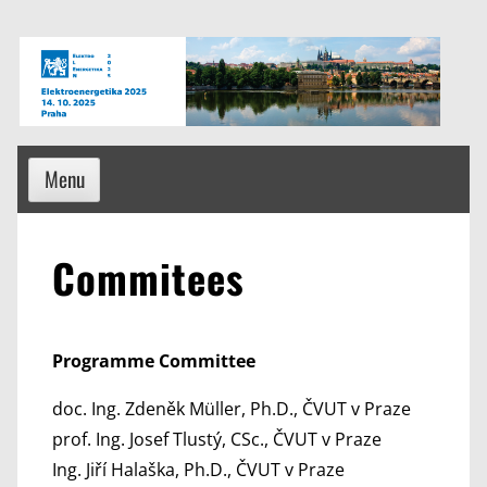
Skip
to
content
Menu
Commitees
Programme Committee
doc. Ing. Zdeněk Müller, Ph.D., ČVUT v Praze
prof. Ing. Josef Tlustý, CSc., ČVUT v Praze
Ing. Jiří Halaška, Ph.D., ČVUT v Praze